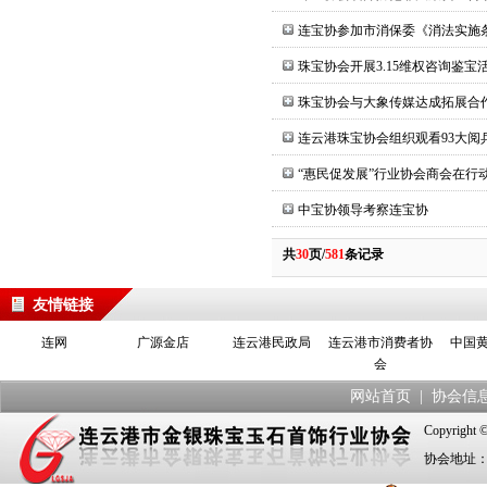
连宝协参加市消保委《消法实施
珠宝协会开展3.15维权咨询鉴宝
珠宝协会与大象传媒达成拓展合
连云港珠宝协会组织观看93大阅
“惠民促发展”行业协会商会在行
中宝协领导考察连宝协
共
30
页/
581
条记录
友情链接
连网
广源金店
连云港民政局
连云港市消费者协
中国
会
网站首页
|
协会信
Copyrig
协会地址：