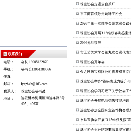
珠宝协会走进云台茶厂
市工商联领导走访珠宝协会
2026年第一次理事会暨党员会议
珠宝协会开展3.15维权咨询鉴宝
2026元旦致辞
市工艺美术学会第九次会员代表
联系我们
电话：
会长 13905132870
珠宝协会开年会
手机：
秘书长13961388866
金之匠珠宝有限公司喜迎双喜临
传真
珠宝协会举办“镜头表现力提升与
邮箱：
lygzbxh@163.com
珠宝协会学习习近平关于社会工
联系人：
珠宝协会秘书处
连云港市海州区海连东路3号
地址：
珠宝协会开展电商销售技能培训
405、406室
连宝协参加全国珠宝首饰协会联
市珠宝协会开展“3.15维权反假”
珠宝协会召开防范非法集资宣传