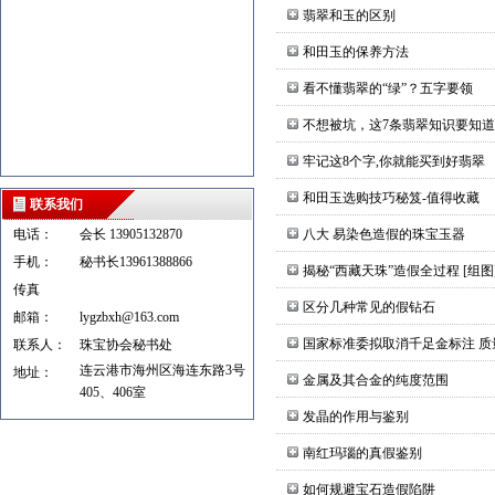
翡翠和玉的区别
和田玉的保养方法
看不懂翡翠的“绿”？五字要领
不想被坑，这7条翡翠知识要知道
牢记这8个字,你就能买到好翡翠
和田玉选购技巧秘笈-值得收藏
联系我们
电话：
会长 13905132870
八大 易染色造假的珠宝玉器
手机：
秘书长13961388866
揭秘“西藏天珠”造假全过程 [组图
传真
区分几种常见的假钻石
邮箱：
lygzbxh@163.com
国家标准委拟取消千足金标注 质
联系人：
珠宝协会秘书处
连云港市海州区海连东路3号
地址：
金属及其合金的纯度范围
405、406室
发晶的作用与鉴别
南红玛瑙的真假鉴别
如何规避宝石造假陷阱