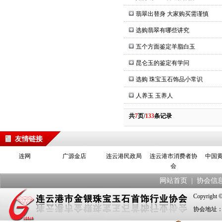
翡翠出替身 大家购买需谨慎
选购翡翠有哪些讲究
五个方面鉴定羊脂白玉
昆仑玉的鉴定有学问
选购 珠宝玉石饰品小常识
人养玉 玉养人
共
7
页/
133
条记录
友情链接
连网
广源金店
连云港民政局
连云港市消费者协
中国
会
网站首页
|
协会信
Copyrig
协会地址：