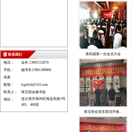
第四届第一次会员大会
联系我们
电话：
会长 13905132870
手机：
秘书长13961388866
传真
邮箱：
lygzbxh@163.com
联系人：
珠宝协会秘书处
连云港市海州区海连东路3号
地址：
405、406室
珠宝协会党支部召开换...