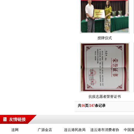
授牌仪式
抗疫志愿者荣誉证书
共
16
页/
247
条记录
友情链接
连网
广源金店
连云港民政局
连云港市消费者协
中国