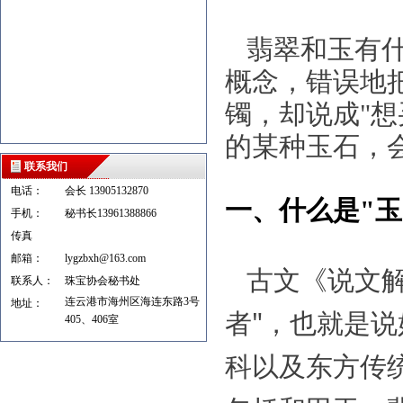
翡翠和玉有什
概念，错误地把
镯，却说成"想
的某种玉石，
联系我们
电话：
会长 13905132870
一、什么是"玉
手机：
秘书长13961388866
传真
邮箱：
lygzbxh@163.com
古文《说文
联系人：
珠宝协会秘书处
连云港市海州区海连东路3号
地址：
者"，也就是
405、406室
科以及东方传