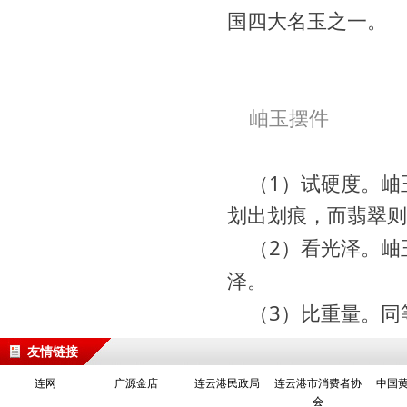
国四大名玉之一。
岫玉摆件
（1）试硬度。
岫
划出划痕，而翡翠则
（2）看光泽。岫
泽。
（3）比重量。同
友情链接
连网
广源金店
连云港民政局
连云港市消费者协
中国
会