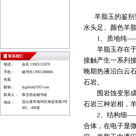
羊脂玉的鉴别要
水头足、颜色羊
1、质地纯——
羊脂玉存在于围
联系我们
接触产生一系列
电话：
会长 13905132870
晚期热液沿白云
手机：
秘书长13961388866
传真
石岩。
邮箱：
lygzbxh@163.com
围岩蚀变形成了
联系人：
珠宝协会秘书处
连云港市海州区海连东路3号
地址：
石岩三种岩相，
405、406室
2、结构细——
合体，在电子显