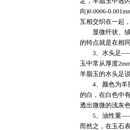
定，羊脂玉中透闪石纤
向)0.0006-0
互相交织在一起
显微纤状、绒毛
的特点就是在相
3、水头足——
玉中常从厚度2m
羊脂玉的水头足
4、颜色为羊脂
的白，在白色中
透出微微的浅灰
5、油性重——
而然之，在玉石表