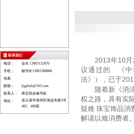
联系我们
2013年10
电话：
会长 13905132870
议通过的 《中
手机：
秘书长13961388866
法》），已于201
传真
邮箱：
lygzbxh@163.com
随着新《消法》
联系人：
珠宝协会秘书处
权之路，具有实
连云港市海州区海连东路3号
地址：
405、406室
疑难 珠宝饰品
解读以飨消费者