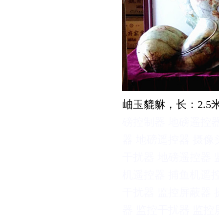
岫玉貔貅
，长：2.5
磅控制器
地磅遥控
器
地磅遥控器
摄像
干扰器
地磅遥控器
机遥控器
捕鱼机遥
干扰器
监控屏蔽器
器
监控干扰器
监控