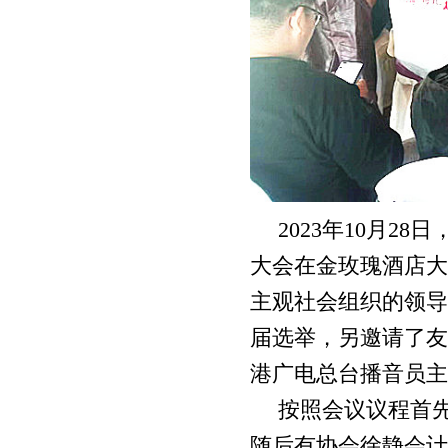
2023
年
10
月
28
日
大会在金玫瑰酒店大
主观社会组织的领导
届选举，另邀请了友
港广电总台播音员主
按照会议议程首
随后有协会徐静会计